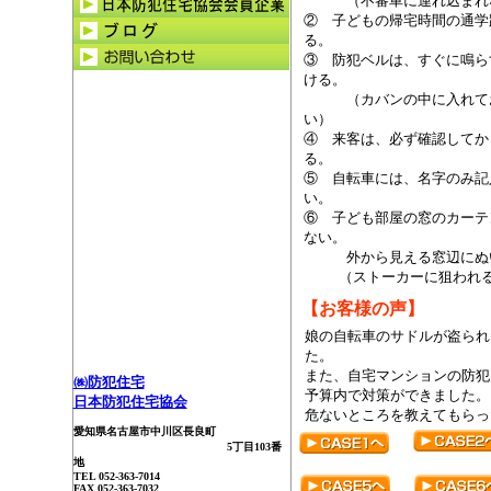
（不審車に連れ込まれな
② 子どもの帰宅時間の通学
る。
③ 防犯ベルは、すぐに鳴ら
ける。
（カバンの中に入れてお
い）
④ 来客は、必ず確認してか
る。
⑤ 自転車には、名字のみ記
い。
⑥ 子ども部屋の窓のカーテ
ない。
外から見える窓辺にぬい
（ストーカーに狙われる
【お客様の声】
娘の自転車のサドルが盗られ
た。
また、自宅マンションの防犯
㈱防犯住宅
予算内で対策ができました。
日本防犯住宅協会
危ないところを教えてもらっ
愛知県名古屋市中川区長良町
5丁目103番
地
TEL 052-363-7014
FAX 052-363-7032