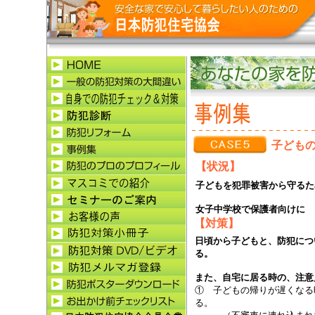
子ども
【状況】
子どもを犯罪被害から守るた
女子中学校で保護者向けに 
【対策】
日頃から子どもと、防犯につ
る。
また、自宅に居る時の、注意
① 子どもの帰りが遅くなる
る。